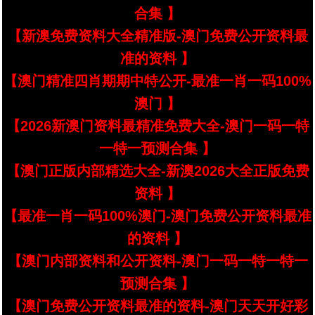
合集 】
【新澳免费资料大全精准版-澳门免费公开资料最
准的资料 】
【澳门精准四肖期期中特公开-最准一肖一码100%
澳门 】
【2026新澳门资料最精准免费大全-澳门一码一特
一特一预测合集 】
【澳门正版内部精选大全-新澳2026大全正版免费
资料 】
【最准一肖一码100%澳门-澳门免费公开资料最准
的资料 】
【澳门内部资料和公开资料-澳门一码一特一特一
预测合集 】
【澳门免费公开资料最准的资料-澳门天天开好彩