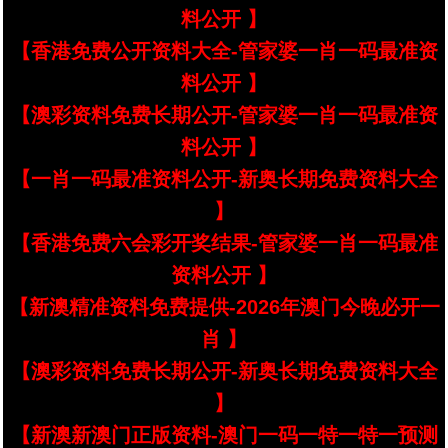
料公开 】
【香港免费公开资料大全-管家婆一肖一码最准资
料公开 】
【澳彩资料免费长期公开-管家婆一肖一码最准资
料公开 】
【一肖一码最准资料公开-新奥长期免费资料大全
】
【香港免费六会彩开奖结果-管家婆一肖一码最准
资料公开 】
【新澳精准资料免费提供-2026年澳门今晚必开一
肖 】
【澳彩资料免费长期公开-新奥长期免费资料大全
】
【新澳新澳门正版资料-澳门一码一特一特一预测