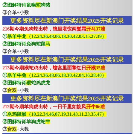
②图解特肖鼠猴
蛇
狗猪
③合单+小数
更多资料尽在新澳门开奖结果2025开奖记录
216期今期免狗蛇出特，镜里堪惊两鬓霜
开马37准
①
杀羊牛龙（12.24.36.48.06.18.30.42.03.15.27.39）
②图解特肖免狗蛇鼠
马
③合单+小数
更多资料尽在新澳门开奖结果2025开奖记录
213期今期猴蛇鸡出特，蟾宫里面擎红日
开猴35准
①
杀羊牛兔（12.24.36.48.06.18.30.42.04.16.28.40）
②图解特肖
猴
蛇鸡虎龙
③
合双
+小数
更多资料尽在新澳门开奖结果2025开奖记录
212期今期羊狗虎出特，一日千里如旋风
开牛06准
①
杀鸡鼠猴（10.22.34.46.07.19.31.43.11.23.35.47）
②图解特肖羊狗虎蛇
牛
③
合双
+大数