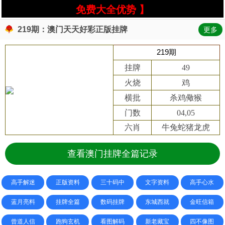
免费大全优势 】
219期：澳门天天好彩正版挂牌
更多
219期
挂牌
49
火烧
鸡
横批
杀鸡儆猴
门数
04,05
六肖
牛兔蛇猪龙虎
查看澳门挂牌全篇记录
高手解迷
正版资料
三十码中
文字资料
高手心水
蓝月亮料
挂牌全篇
数码挂牌
东城西就
金旺信箱
曾道人信
跑狗玄机
看图解码
新老藏宝
四不像图