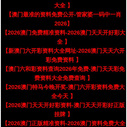
大全 】
【澳门最准的资料免费公开-管家婆一码中一肖
2026】
【2026澳门免费精准资料-2026澳门天天开好彩大
全 】
【新澳门六开彩资料大全网址-2026澳门天天六开
彩免费资料 】
【澳门六和彩资料查询2026年免费-澳门天天彩免
费资料大全免费查询 】
【2026澳门特马今晚开奖-澳门六开彩资料免费大
全今天 】
【2026澳门天天开好彩资料-澳门天天开彩好正版
挂牌 】
【2026澳门正版精准资料-2026澳门资料免费大全