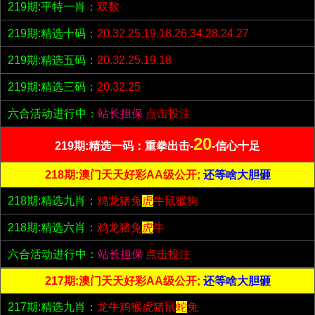
219期:平特一肖：
双数
219期:精选十码：
20.32.25.19.18.26.34.28.24.27
219期:精选五码：
20.32.25.19.18
219期:精选三码：
20.32.25
六合活动进行中：
站长担保
点击投注
20
219期:精选一码：重拳出击-
-信心十足
218期:澳门天天好彩AA级公开;
还等啥大胆砸
218期:精选九肖：
鸡龙猪兔
虎
牛鼠猴狗
218期:精选六肖：
鸡龙猪兔
虎
牛
六合活动进行中：
站长担保
点击投注
217期:澳门天天好彩AA级公开;
还等啥大胆砸
217期:精选九肖：
龙牛鸡猴虎猪鼠
蛇
兔