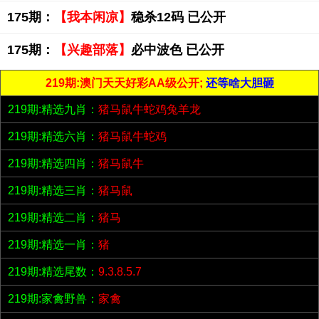
175期：
【我本闲凉】
稳杀12码 已公开
175期：
【兴趣部落】
必中波色 已公开
219期:澳门天天好彩AA级公开;
还等啥大胆砸
219期:精选九肖：
猪马鼠牛蛇鸡兔羊龙
219期:精选六肖：
猪马鼠牛蛇鸡
219期:精选四肖：
猪马鼠牛
219期:精选三肖：
猪马鼠
219期:精选二肖：
猪马
219期:精选一肖：
猪
219期:精选尾数：
9.3.8.5.7
219期:家禽野兽：
家禽