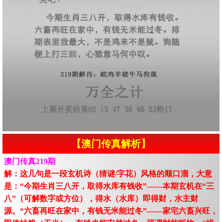
【澳门传真解析】
澳门传真219期
解：这几句是一段玄机诗（猜谜/字花）风格的顺口溜，大意
是：“今期生肖三八开，取得水库有钱收”——本期玄机在“三
八”（可解数字或方位），得水（水库）即得财，水主财
源。“六畜再旺在家中，有钱无米能过冬”——家宅六畜兴旺，