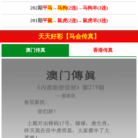
202期
平
马
→
马狗
(2连)→马狗羊(3连)
201期
平
鼠
→鼠虎(2连)→鼠虎羊(3连)
天天好彩【马会传真】
澳门传真
香港传真