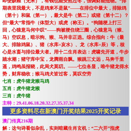
即使缺粮（无米），有钱也能安然过冬，强调财能抵物。“排
期表里我最大，不是鸡来不是鼠”——在排位中最大，排除鸡
（第十）和鼠（第一），最大是牛（第二）或猪（第十二）？
但“最大”常指牛（体型大）或虎（称王）。“狗随梗上打三
回，心猿意马何中叹”——狗被梗住绕三圈，心猿意马（猴、
马）空叹息，暗示狗、猴、马并非正选。综合指向：牛（最
大、排除鸡鼠）、猪（水库=亥水）、龙（水库=辰）等，核
心是水畜与排位最大者。用十二生肖表达：虎啸先开道，牛步
踏水潮；猪守库中宝，龙腾雨自飘。猴跳三丈远，马奔千里
遥，鸡鸣虽报晓，此局犬莫叨。——七位各显，唯牛猪龙得水
势，财库稳收；猴马鸡犬皆过客，莫叹空劳
七肖：虎牛猪龙猴马鸡
五肖：虎牛猪龙猴
三肖：虎牛猪
主特：29.41.06.18.20.32.27.35.37.34
更多资料尽在新澳门开奖结果2025开奖记录
澳门传真216期
解：这句诗看似杂乱，实则暗藏生肖玄机：“二六开”指虎