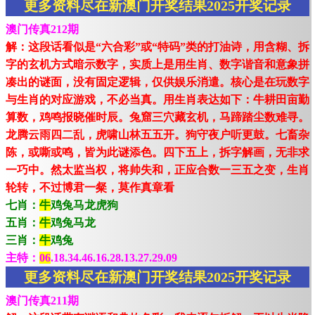
更多资料尽在新澳门开奖结果2025开奖记录
澳门传真212期
解：这段话看似是“六合彩”或“特码”类的打油诗，用含糊、拆
字的玄机方式暗示数字，实质上是用生肖、数字谐音和意象拼
凑出的谜面，没有固定逻辑，仅供娱乐消遣。核心是在玩数字
与生肖的对应游戏，不必当真。用生肖表达如下：牛耕田亩勤
算数，鸡鸣报晓催时辰。兔窟三穴藏玄机，马蹄踏尘数难寻。
龙腾云雨四二乱，虎啸山林五五开。狗守夜户听更鼓。七畜杂
陈，或嘶或鸣，皆为此谜添色。四下五上，拆字解画，无非求
一巧中。然太监当权，将帅失和，正应合数一三五之变，生肖
轮转，不过博君一粲，莫作真章看
七肖：
牛
鸡兔马龙虎狗
五肖：
牛
鸡兔马龙
三肖：
牛
鸡兔
主特：
06
.18.34.46.16.28.13.27.29.09
更多资料尽在新澳门开奖结果2025开奖记录
澳门传真211期