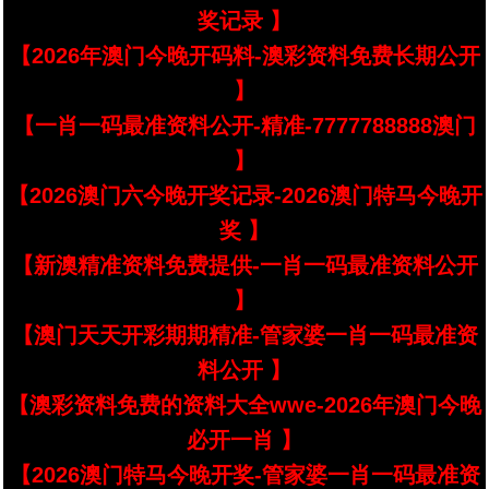
奖记录 】
【2026年澳门今晚开码料-澳彩资料免费长期公开
】
【一肖一码最准资料公开-精准-7777788888澳门
】
【2026澳门六今晚开奖记录-2026澳门特马今晚开
奖 】
【新澳精准资料免费提供-一肖一码最准资料公开
】
【澳门天天开彩期期精准-管家婆一肖一码最准资
料公开 】
【澳彩资料免费的资料大全wwe-2026年澳门今晚
必开一肖 】
【2026澳门特马今晚开奖-管家婆一肖一码最准资