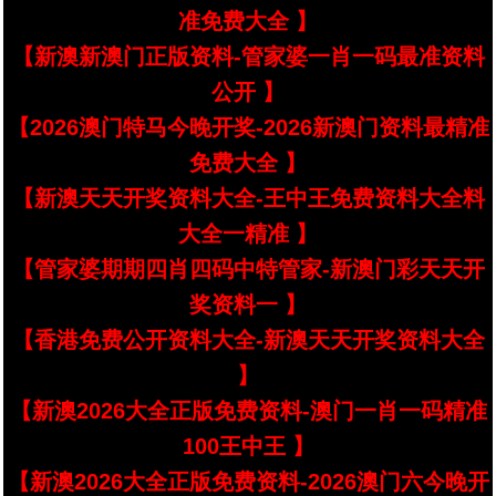
准免费大全 】
【新澳新澳门正版资料-管家婆一肖一码最准资料
公开 】
【2026澳门特马今晚开奖-2026新澳门资料最精准
免费大全 】
【新澳天天开奖资料大全-王中王免费资料大全料
大全一精准 】
【管家婆期期四肖四码中特管家-新澳门彩天天开
奖资料一 】
【香港免费公开资料大全-新澳天天开奖资料大全
】
【新澳2026大全正版免费资料-澳门一肖一码精准
100王中王 】
【新澳2026大全正版免费资料-2026澳门六今晚开