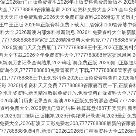
免费管家,2026新门正版免费资本,2026年正版资料免费最新版本,2
全,7777788888管家婆老家,2026港资料免费大全,2026全年
澳天天正版免费观看,2026天天免费正版资料,2026港彩开奖历史记录
88王中王正版,2026年正版资料免费下载入口,管家和100管家婆中奖概
资料大全,2026新澳内部爆料最新消息,2026年免费资料大全最新版
,777788888888管家婆,2026精准资料大全免费,77777888
 2026新澳门天天免费厦门,77777788888王中王,2026正版资
料大全下载,2026全年免费资料大全,7777788888管家婆凤凰网,
6新澳历史记录查询结果,2026年新奥免费正版,2026澳门正版挂
询今天,77777888888免费管家官方下载,7777788888管家
,777788888王中王免费特色,2026正版免费资料查询,202
王中王彩,2026精准资料天天免费,777788888管家婆百度一下,正
今晚开奖资料,新奥精准数据免费开放,免费资料正版资料大全,777777
26年澳门历史记录查询,新澳2026正版免费资源合法吗,7777888
澳资料免费大全,2026新澳门查询结果,铁算算盘4887开奖资料,新
26,2026澳门挂牌正版挂牌,2026开奖结果记录查询,2026最新免
免费大全,2026新澳天天彩免费粒303,7777788888最新的管家婆
777788888免费4肖,新澳门2026,2026澳门精准资枓大全,20