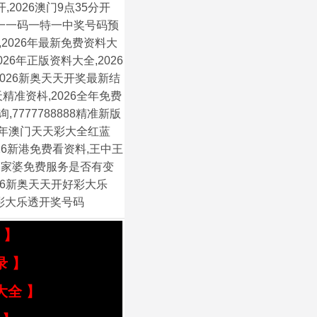
2026澳门9点35分开
澳门一一码一特一中奖号码预
,2026年最新免费资料大
26年正版资料大全,2026
2026新奥天天开奖最新结
天精准资枓,2026全年免费
7777788888精准新版
26年澳门天天彩大全红蓝
26新港免费看资料,王中王
88管家婆免费服务是否有变
026新奥天天开好彩大乐
开好彩大乐透开奖号码
 】
录 】
大全 】