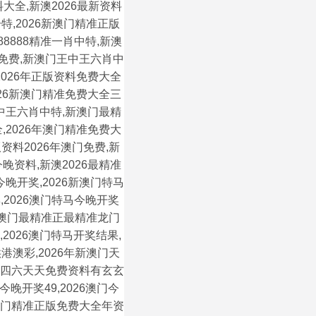
料大全,新澳2026最新资料
特,2026新澳门精准正版
88888精准一肖中特,新澳
正版免费,新澳门王中王六肖中
2026年正版资料免费大全
026新澳门精准免费大全三
中王六肖中特,新澳门最精
,2026年澳门精准免费大
资料2026年澳门免费,新
晚资料,新澳2026最精准
今晚开奖,2026新澳门特马
,2026澳门特马今晚开奖
,澳门最精准正最精准龙门
026澳门特马开奖结果,
澳彩,2026年新澳门天
二四六天天免费资料有玄玄
晚开奖49,2026澳门今
26澳门精准正版免费大全年资